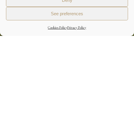
Deny
See preferences
Cookies Policy
Privacy Policy
LOCATION & HISTORY
TERROIR & VINEYARD
CELLAR