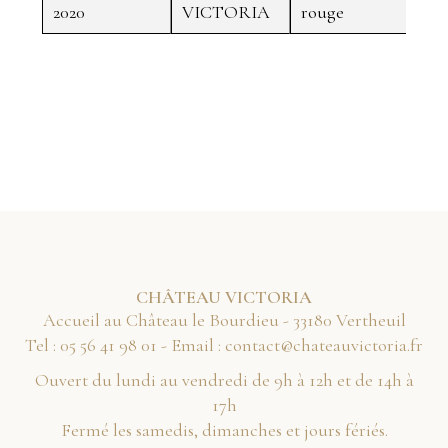
2020
VICTORIA
rouge
Jam
CHÂTEAU VICTORIA
Accueil au Château le Bourdieu - 33180 Vertheuil
Tel :
10 89 14 65 50
- Email :
rf.airotcivuaetahc@tcatnoc
Ouvert du lundi au vendredi de 9h à 12h et de 14h à
17h
Fermé les samedis, dimanches et jours fériés.