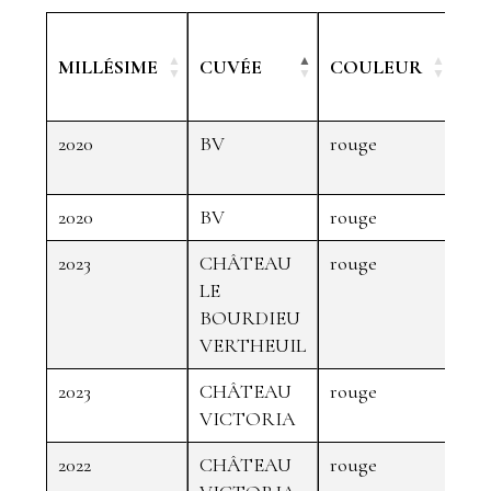
MÉ
MILLÉSIME
CUVÉE
COULEUR
C
2020
BV
rouge
Wi
Ent
2020
BV
rouge
Jam
2023
CHÂTEAU
rouge
Co
LE
gén
BOURDIEU
VERTHEUIL
2023
CHÂTEAU
rouge
Co
VICTORIA
gén
2022
CHÂTEAU
rouge
Jam