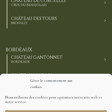
CHÂTEAU DE CORCELLES
CRUS DU BEAUJOLAIS
CHÂTEAU DES TOURS
BROUILLY
BORDEAUX
CHÂTEAU GANTONNET
BORDEAUX
CHÂTEAU VICTORIA
HAUT-MÉDOC CRUS BOURGEOIS
Gérer le consentement aux
cookies
CHÂTEAU ESCALETTE
Nous utilisons des cookies pour optimiser notre site web et
CÔTES-DE-BOURG
notre service.
CHÂTEAU DE BARBE