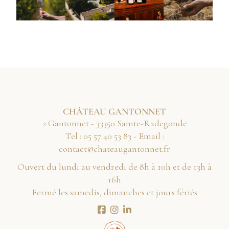
CHÂTEAU GANTONNET
2 Gantonnet - 33350 Sainte-Radegonde
Tel :
38 35 04 75 50
- Email :
rf.tennotnaguaetahc@tcatnoc
Ouvert du lundi au vendredi de 8h à 10h et de 13h à
16h
Fermé les samedis, dimanches et jours fériés