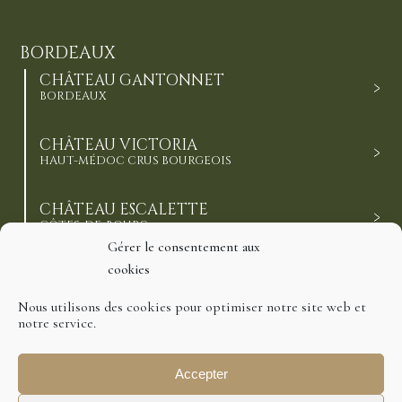
BORDEAUX
CHÂTEAU GANTONNET
BORDEAUX
CHÂTEAU VICTORIA
HAUT-MÉDOC CRUS BOURGEOIS
CHÂTEAU ESCALETTE
CÔTES-DE-BOURG
Gérer le consentement aux
cookies
CHÂTEAU DE BARBE
CÔTES-DE-BOURG
Nous utilisons des cookies pour optimiser notre site web et
notre service.
Accepter
Ⓒ 2021 Domaines Richard, tous droits réservés
Mentions légales
Politique de cookies