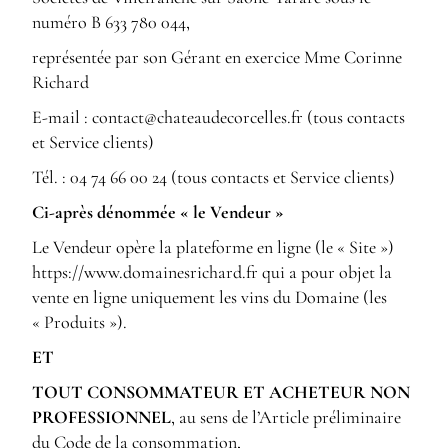
numéro B 633 780 044,
représentée par son Gérant en exercice Mme Corinne
Richard
E-mail :
rf.sellecroceduaetahc@tcatnoc
(tous contacts
et Service clients)
Tél. :
04 74 66 00 24
(tous contacts et Service clients)
Ci-après dénommée « le Vendeur »
Le Vendeur opère la plateforme en ligne (le « Site »)
https://www.domainesrichard.fr
qui a pour objet la
vente en ligne uniquement les vins du Domaine (les
« Produits »).
ET
TOUT CONSOMMATEUR ET ACHETEUR NON
PROFESSIONNEL
, au sens de l’Article préliminaire
du Code de la consommation,