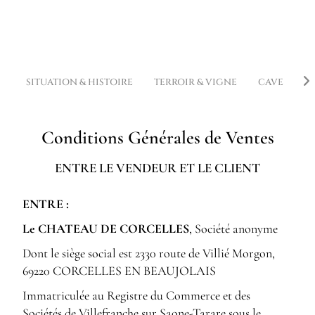
SITUATION & HISTOIRE
TERROIR & VIGNE
CAVE
V
Conditions Générales de Ventes
ENTRE LE VENDEUR ET LE CLIENT
ENTRE :
Le CHATEAU DE CORCELLES
, Société anonyme
Dont le siège social est 2330 route de Villié Morgon,
69220 CORCELLES EN BEAUJOLAIS
Immatriculée au Registre du Commerce et des
Sociétés de Villefranche sur Saone-Tarare sous le