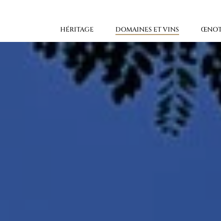
Skip
to
the
content
HÉRITAGE
DOMAINES ET VINS
ŒNOT