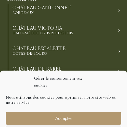
CHÂTEAU GANTONNET
BORDEAUX
CHÂTEAU VICTORIA
HAUT-MÉDOC CRUS BOURGEOIS
CHÂTEAU ESCALETTE
CÔTES-DE-BOURG
CHÂTEAU DE BARBE
CÔTES-DE-BOURG
Gérer le consentement aux
cookies
Nous utilisons des cookies pour optimiser notre site web et
Ⓒ 2021 Domaines Richard, tous droits réservés
notre service.
Mentions légales
Politique de cookies
Politique de confidentialité
Accepter
Création : Agence Préambulles