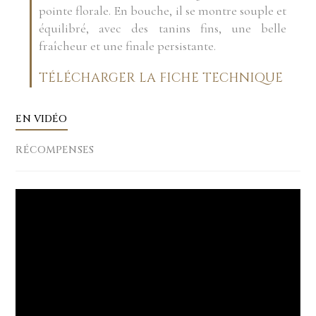
pointe florale. En bouche, il se montre souple et
équilibré, avec des tanins fins, une belle
fraîcheur et une finale persistante.
TÉLÉCHARGER LA FICHE TECHNIQUE
EN VIDÉO
RÉCOMPENSES
Lecteur
vidéo