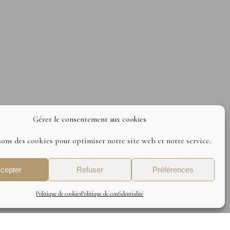
Gérer le consentement aux cookies
sons des cookies pour optimiser notre site web et notre service.
Visitez notre boutique
chevron_right
cepter
Refuser
Préférences
Politique de cookies
Politique de confidentialité