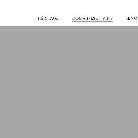
Skip
to
the
content
HÉRITAGE
DOMAINES ET VINS
ŒNO