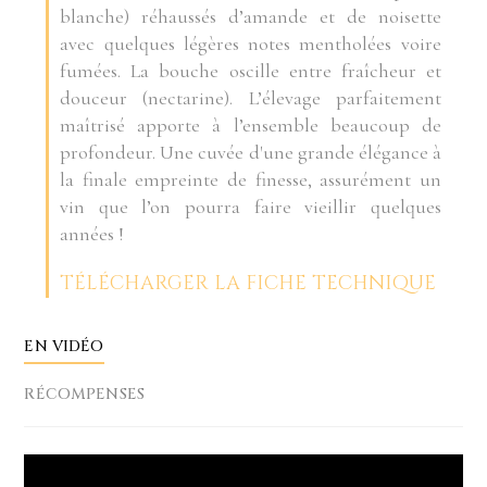
blanche) réhaussés d’amande et de noisette
avec quelques légères notes mentholées voire
fumées. La bouche oscille entre fraîcheur et
douceur (nectarine). L’élevage parfaitement
maîtrisé apporte à l’ensemble beaucoup de
profondeur. Une cuvée d'une grande élégance à
la finale empreinte de finesse, assurément un
vin que l’on pourra faire vieillir quelques
années !
TÉLÉCHARGER LA FICHE TECHNIQUE
EN VIDÉO
RÉCOMPENSES
Lecteur