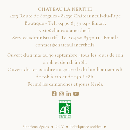
CHÂTEAU LA NERTHE
4213 Route de Sorgues - 84230 Châteauneuf-du-Pape
Boutique - Tel :
40 95 38 09 40
- Email :
rf.ehtrenaluaetahc@tisiv
Service administratif - Tel :
11 07 38 09 40
- Email :
rf.ehtrenaluaetahc@tcatnoc
Ouvert du 2 mai au 30 septembre : tous les jours de 10h
à 13h et de 14h à 18h.
Ouvert du 1er octobre au 30 avril : du lundi au samedi
de 10h à 12h et de 14h à 18h.
Fermé les dimanches et jours fériés.
Mentions légales
CGV
Politique de cookies