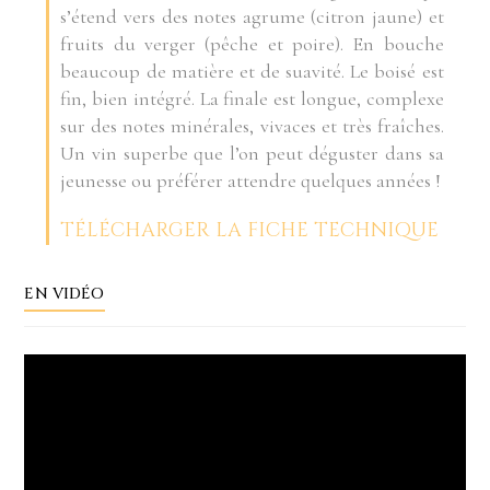
s’étend vers des notes agrume (citron jaune) et
fruits du verger (pêche et poire). En bouche
beaucoup de matière et de suavité. Le boisé est
fin, bien intégré. La finale est longue, complexe
sur des notes minérales, vivaces et très fraîches.
Un vin superbe que l’on peut déguster dans sa
jeunesse ou préférer attendre quelques années !
TÉLÉCHARGER LA FICHE TECHNIQUE
EN VIDÉO
Lecteur
vidéo