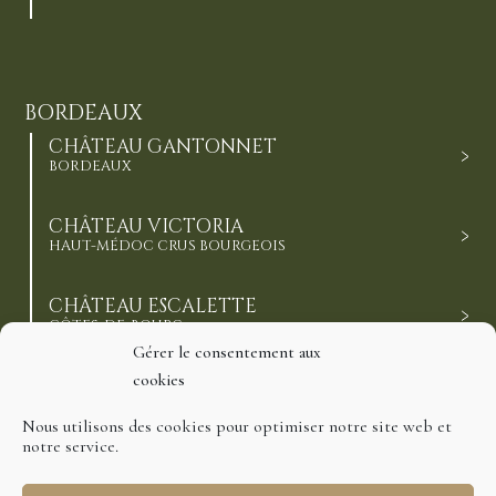
BORDEAUX
CHÂTEAU GANTONNET
BORDEAUX
CHÂTEAU VICTORIA
HAUT-MÉDOC CRUS BOURGEOIS
CHÂTEAU ESCALETTE
CÔTES-DE-BOURG
Gérer le consentement aux
cookies
CHÂTEAU DE BARBE
CÔTES-DE-BOURG
Nous utilisons des cookies pour optimiser notre site web et
notre service.