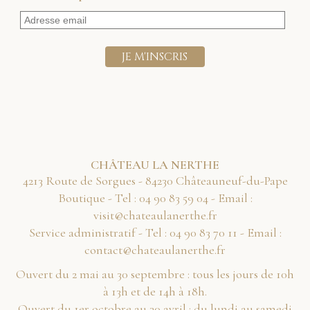
CHÂTEAU LA NERTHE
4213 Route de Sorgues - 84230 Châteauneuf-du-Pape
Boutique - Tel :
40 95 38 09 40
- Email :
rf.ehtrenaluaetahc@tisiv
Service administratif - Tel :
11 07 38 09 40
- Email :
rf.ehtrenaluaetahc@tcatnoc
Ouvert du 2 mai au 30 septembre : tous les jours de 10h
à 13h et de 14h à 18h.
Ouvert du 1er octobre au 30 avril : du lundi au samedi