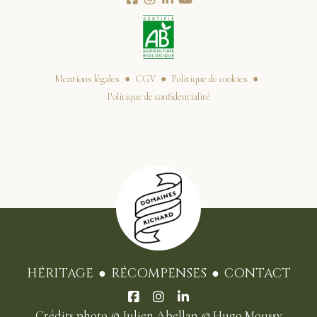
Mentions légales
CGV
Politique de cookies
Politique de confidentialité
HÉRITAGE
RÉCOMPENSES
CONTACT
Crédits photo
© Julien Abellan
© Hugo Moussy