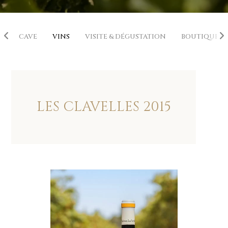
E
CAVE
VINS
VISITE & DÉGUSTATION
BOUTIQUE
LES CLAVELLES
2015